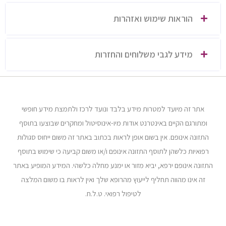
הוראות שימוש ואזהרות
מידע לגבי משלוחים והחזרות
אתר זה מיועד למטרות מידע בלבד ונועד לרכז ולתמצת מידע חופשי
ומתורגם הקיים באינטרנט אודות מיו-אינוסיטול ומחקרים שבוצעו בתוסף
התזונה אינופם. אין בשום אופן לראות בכתוב באתר זה משום ייחוס סגולות
רפואיות כלשהן לתוסף התזונה אינופם ו/או משום קביעה כי שימוש בתוסף
התזונה אינופם ירפא, יביא מזור או ימנע מחלה כלשהי. המידע המופיע באתר
זה אינו מהווה תחליף לייעוץ מהרופא שלך ואין לראות בו משום המלצה
לטיפול רפואי. ט.ל.ח.